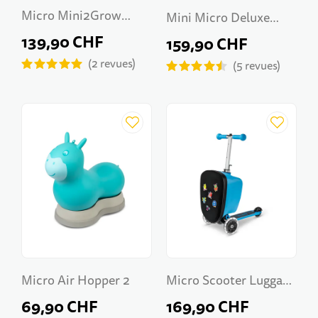
Micro Mini2Grow
Mini Micro Deluxe
Deluxe LED 2.0
139,90 CHF
Rock & Go LED
159,90 CHF
2
revues
5
revues
Micro Air Hopper 2
Micro Scooter Luggage
Junior Patch & Play
69,90 CHF
169,90 CHF