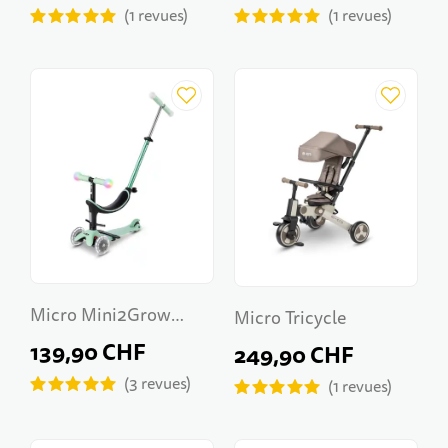
1
revues
1
revues
Micro Mini2Grow
Micro Tricycle
Deluxe Magic LED
139,90 CHF
249,90 CHF
3
revues
1
revues