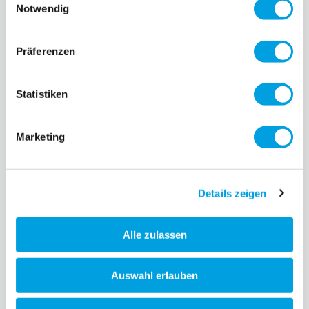
Notwendig
Präferenzen
Statistiken
Micro Ride On Luggage
Micro Baby Cruiser
Eazy
199,90 CHF
360
269,90 CHF
Marketing
5
revues
2
revues
Details zeigen
Alle zulassen
Auswahl erlauben