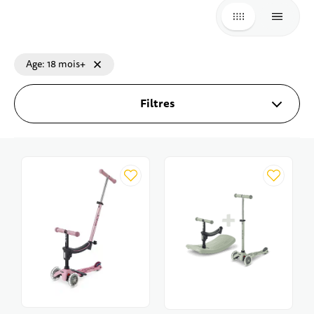
GRILLE
LISTE
Age
18 mois+
Filtres