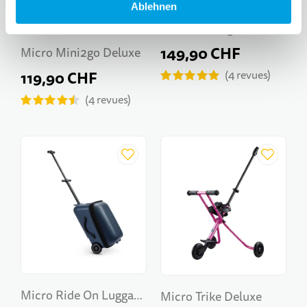
Ablehnen
Micro Mini2go Deluxe
Plus
149,90 CHF
Micro Mini2go Deluxe
119,90 CHF
4
revues
4
revues
Micro Ride On Luggage
Micro Trike Deluxe