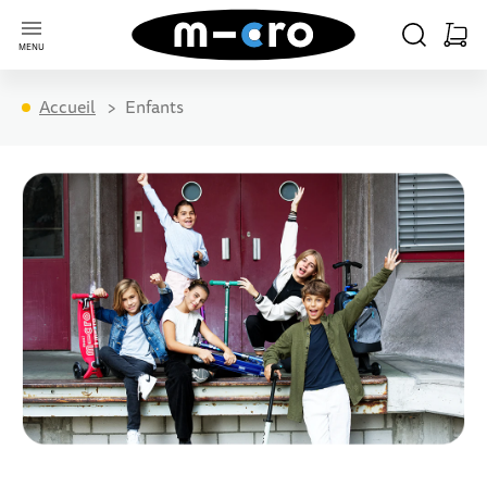
Aller à la page d'accueil
CHERCHER
PANIE
MENU
Minica
Accueil
Enfants