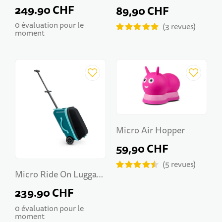
Eazy Weekender Dark
249.90 CHF
89,90 CHF
Blue
0 évaluation pour le
3
revues
moment
Micro Air Hopper
59,90 CHF
5
revues
Micro Ride On Luggage
Eazy Weekender Forest
239.90 CHF
Green
0 évaluation pour le
moment