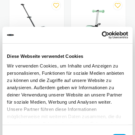
Diese Webseite verwendet Cookies
Wir verwenden Cookies, um Inhalte und Anzeigen zu
Micro Ride On Luggage
Micro Scooter Luggage
personalisieren, Funktionen für soziale Medien anbieten
Eazy Allrounder
179,90 CHF
zu können und die Zugriffe auf unsere Website zu
Junior Mint
159.90 CHF
analysieren. Außerdem geben wir Informationen zu
1
revues
3
revues
deiner Verwendung unserer Website an unsere Partner
für soziale Medien, Werbung und Analysen weiter.
Unsere Partner führen diese Informationen
möglicherweise mit weiteren Daten zusammen, die du
ihnen bereitgestellt hast oder die sie im Rahmen deiner
Nutzung der Dienste gesammelt haben.
Einwilligungsauswahl