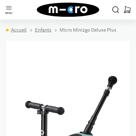
Aller à la page d'accueil
CHERCHER
PANIE
MENU
Minica
Accueil
Enfants
Micro Mini2go Deluxe Plus
Passer à la fin de la galerie d’images