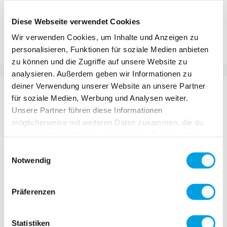
Diese Webseite verwendet Cookies
Ajouter au comparateur
Wir verwenden Cookies, um Inhalte und Anzeigen zu
Ajouter à la liste d'achats
personalisieren, Funktionen für soziale Medien anbieten
zu können und die Zugriffe auf unsere Website zu
analysieren. Außerdem geben wir Informationen zu
deiner Verwendung unserer Website an unsere Partner
DÉTAILS
für soziale Medien, Werbung und Analysen weiter.
Unsere Partner führen diese Informationen
Après trois ans de développement et d'essais, nous
möglicherweise mit weiteren Daten zusammen, die du
sommes ravis de lancer un scooter spécialement
ihnen bereitgestellt hast oder die sie im Rahmen deiner
conçu et fabriqué pour les jibs et les sauts des
Nutzung der Dienste gesammelt haben.
Einwilligungsauswahl
snowparks des stations de ski. Avec son large
Notwendig
guidon monobloc en aluminium, son grip spécial et
son poids d'un peu plus de six kilos, le Black Ice
Präferenzen
offre au rider une liberté créative maximale. Tail
whips, scooter flips, longs grinds fluides et big air
kickers : tout est possible avec le nouveau Black Ice.
Statistiken