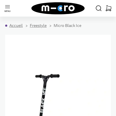
Aller à la page d'accueil
CHERCHER
PANIE
MENU
Minica
Accueil
Freestyle
Micro Black Ice
Passer à la fin de la galerie d’images