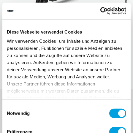
10 ANS+
SPORTS & LOISIRS
Diese Webseite verwendet Cookies
ADOLESCENTS
Micro Explorer
Micro Merli
Wir verwenden Cookies, um Inhalte und Anzeigen zu
personalisieren, Funktionen für soziale Medien anbieten
Toutes les pièces détachées
Toutes le
zu können und die Zugriffe auf unsere Website zu
analysieren. Außerdem geben wir Informationen zu
deiner Verwendung unserer Website an unsere Partner
für soziale Medien, Werbung und Analysen weiter.
Unsere Partner führen diese Informationen
möglicherweise mit weiteren Daten zusammen, die du
ihnen bereitgestellt hast oder die sie im Rahmen deiner
Nutzung der Dienste gesammelt haben.
Einwilligungsauswahl
Notwendig
S'INSCRIRE À LA MICRO NEWSLETTER
Nouvelles des produits,
Präferenzen