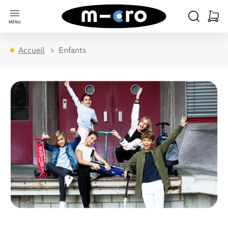
Aller à la page d'accueil
CHERCHER
PANIE
MENU
Minica
Accueil
Enfants