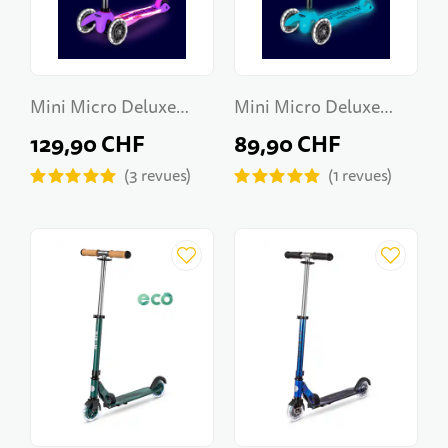
Mini Micro Deluxe
Mini Micro Deluxe
Glow LED Plus
Glow LED
129,90 CHF
89,90 CHF
3
revues
1
revues