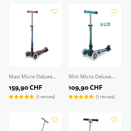
Maxi Micro Deluxe
Mini Micro Deluxe
Foldable LED
Foldable ECO LED
159,90 CHF
109,90 CHF
Neochrome
1
revues
1
revues