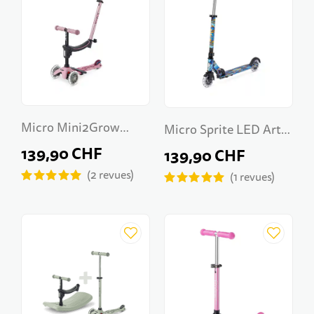
Micro Mini2Grow
Micro Sprite LED Art
Deluxe LED 2.0
139,90 CHF
Collection
139,90 CHF
2
revues
1
revues