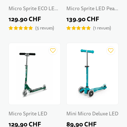
Micro Sprite ECO LED
Micro Sprite LED Pearl
Green
Blue Purple
129.90 CHF
139.90 CHF
5
revues
1
revues
Micro Sprite LED
Mini Micro Deluxe LED
129,90 CHF
89,90 CHF