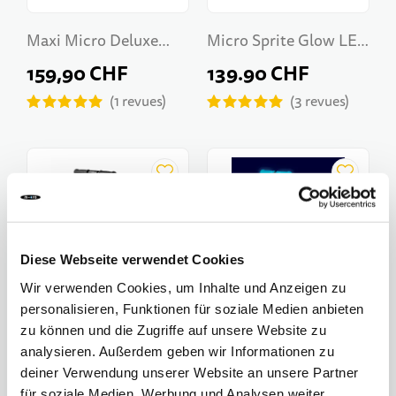
Maxi Micro Deluxe
Micro Sprite Glow LED
Foldable Neon LED
White
159,90 CHF
139.90 CHF
1
revues
3
revues
Diese Webseite verwendet Cookies
Wir verwenden Cookies, um Inhalte und Anzeigen zu
personalisieren, Funktionen für soziale Medien anbieten
zu können und die Zugriffe auf unsere Website zu
analysieren. Außerdem geben wir Informationen zu
Micro Sprite LED
Maxi Micro Deluxe
deiner Verwendung unserer Website an unsere Partner
für soziale Medien, Werbung und Analysen weiter.