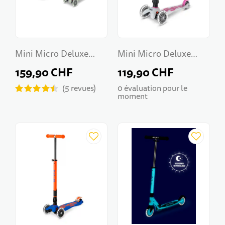
Mini Micro Deluxe
Mini Micro Deluxe
Rock & Go LED
Foldable Orion LED
159,90 CHF
119,90 CHF
5
revues
0 évaluation pour le
moment