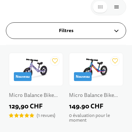
GRILLE
LISTE
Filtres
Nouveau
Nouveau
Micro Balance Bike
Micro Balance Bike
Ultra
Ultra LED Neochrome
129,90 CHF
149.90 CHF
1
revues
0 évaluation pour le
moment