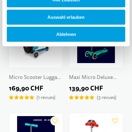
Auswahl erlauben
Ablehnen
Micro Scooter Luggage
Maxi Micro Deluxe
Junior Patch & Play
Glow LED
169,90 CHF
139,90 CHF
1
revues
3
revues