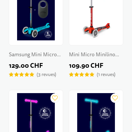
Samsung Mini Micro
Mini Micro Minilino
Deluxe Glow LED
LED
129.00 CHF
109.90 CHF
3
revues
1
revues