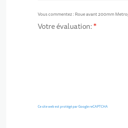
Vous commentez :
Roue avant 200mm Metrop
Votre évaluation:
1 star
2 stars
3 stars
4 stars
5 stars
Ce site web est protégé par Google reCAPTCHA