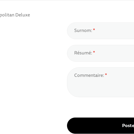
olitan Deluxe
Surnom:
Résumé:
Commentaire:
Post