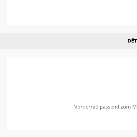
Passer au début de la Galerie d’images
DÉT
Vorderrad passend zum Mo