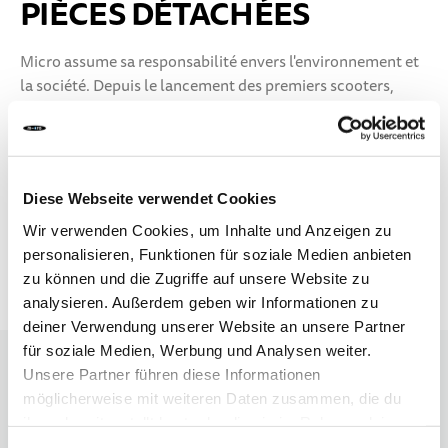
PIÈCES DÉTACHÉES
10 ANS+
SPORTS & LOISIRS
Micro assume sa responsabilité envers l'environnement et
la société. Depuis le lancement des premiers scooters,
ADOLESCENTS
notre ambition est de créer une contre-tendance dans la
société actuelle du jetable avec des produits durables et de
haute qualité. Le service de réparation et de pièces
détachées, que Micro est le seul fabricant de scooters au
Diese Webseite verwendet Cookies
monde à proposer, contribue également à la longévité du
produit.
Wir verwenden Cookies, um Inhalte und Anzeigen zu
personalisieren, Funktionen für soziale Medien anbieten
zu können und die Zugriffe auf unsere Website zu
0 produits
analysieren. Außerdem geben wir Informationen zu
deiner Verwendung unserer Website an unsere Partner
für soziale Medien, Werbung und Analysen weiter.
Unsere Partner führen diese Informationen
Nous ne pouvons pas trouver de produits
möglicherweise mit weiteren Daten zusammen, die du
correspondants à la sélection.
ihnen bereitgestellt hast oder die sie im Rahmen deiner
Nutzung der Dienste gesammelt haben.