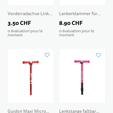
Vorderradachse Links
Lenkerklammer für
Maxi Micro
Maxi Micro
3.50 CHF
8.90 CHF
0 évaluation pour le
0 évaluation pour le
moment
moment
Guidon Maxi Micro
Lenkstange faltbar