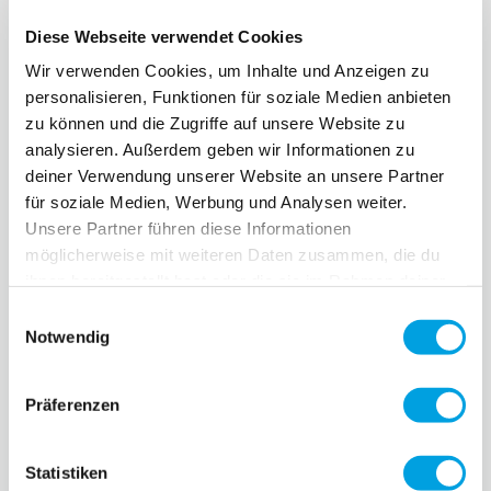
Diese Webseite verwendet Cookies
Wir verwenden Cookies, um Inhalte und Anzeigen zu
personalisieren, Funktionen für soziale Medien anbieten
zu können und die Zugriffe auf unsere Website zu
analysieren. Außerdem geben wir Informationen zu
deiner Verwendung unserer Website an unsere Partner
Arretierbolzen und
Lenkanschlagsscheiben
für soziale Medien, Werbung und Analysen weiter.
Feder für Druckknopf
Links & Rechts
4.90 CHF
4.00 CHF
Unsere Partner führen diese Informationen
möglicherweise mit weiteren Daten zusammen, die du
am Lenker
0 évaluation pour le
0 évaluation pour le
ihnen bereitgestellt hast oder die sie im Rahmen deiner
moment
moment
Nutzung der Dienste gesammelt haben.
Einwilligungsauswahl
Notwendig
Präferenzen
Statistiken