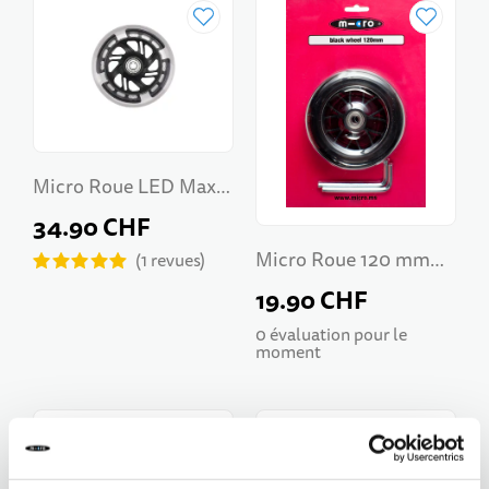
Micro Roue LED Maxi
Micro 120mm
34.90 CHF
Micro Roue 120 mm
1
revues
Noir pour Maxi Micro
19.90 CHF
0 évaluation pour le
moment