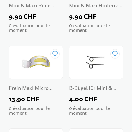
Mini & Maxi Roue
Mini & Maxi Hinterrad
Arrière 80 mm
80 mm Black
9.90 CHF
9.90 CHF
Transparente
0 évaluation pour le
0 évaluation pour le
moment
moment
B-Bügel für Mini &
Frein Maxi Micro
Maxi Micro Classic
Deluxe
4.00 CHF
13,90 CHF
0 évaluation pour le
0 évaluation pour le
moment
moment