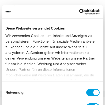
DÉLAI DE LIVRAISON:
Commandez aujourd'hui avant 13h00.
Votre produit sera expédié le jour ouvrable même.
Diese Webseite verwendet Cookies
19,00 CHF
Wir verwenden Cookies, um Inhalte und Anzeigen zu
TVA incluse, Hors frais de port
personalisieren, Funktionen für soziale Medien anbieten
zu können und die Zugriffe auf unsere Website zu
analysieren. Außerdem geben wir Informationen zu
Ajouter au panier
deiner Verwendung unserer Website an unsere Partner
für soziale Medien, Werbung und Analysen weiter.
Unsere Partner führen diese Informationen
Ajouter au comparateur
möglicherweise mit weiteren Daten zusammen, die du
Ajouter à la liste d'achats
ihnen bereitgestellt hast oder die sie im Rahmen deiner
Nutzung der Dienste gesammelt haben.
Einwilligungsauswahl
Notwendig
DÉTAILS