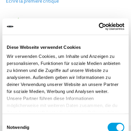
Écrire la première critique
DÉLAI DE LIVRAISON:
Commandez aujourd'hui avant 13h00.
Votre produit sera expédié le jour ouvrable même.
29,90 CHF
Diese Webseite verwendet Cookies
Wir verwenden Cookies, um Inhalte und Anzeigen zu
TVA incluse, Hors frais de port
personalisieren, Funktionen für soziale Medien anbieten
zu können und die Zugriffe auf unsere Website zu
analysieren. Außerdem geben wir Informationen zu
Ajouter au panier
deiner Verwendung unserer Website an unsere Partner
für soziale Medien, Werbung und Analysen weiter.
Unsere Partner führen diese Informationen
Ajouter au comparateur
möglicherweise mit weiteren Daten zusammen, die du
Ajouter à la liste d'achats
ihnen bereitgestellt hast oder die sie im Rahmen deiner
Nutzung der Dienste gesammelt haben.
Einwilligungsauswahl
Notwendig