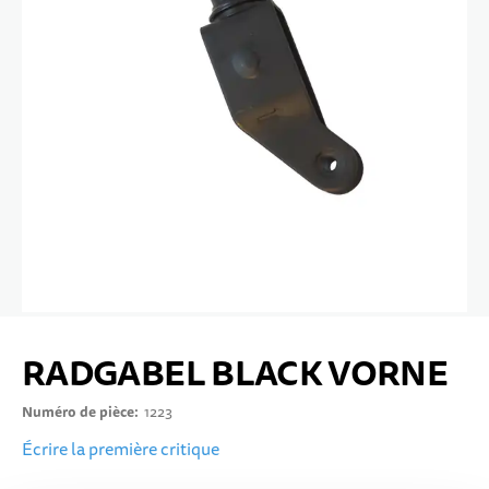
10 ANS+
SPORTS & LOISIRS
ADOLESCENTS
Passer au début de la Galerie d’images
RADGABEL BLACK VORNE
Numéro de pièce
1223
Écrire la première critique