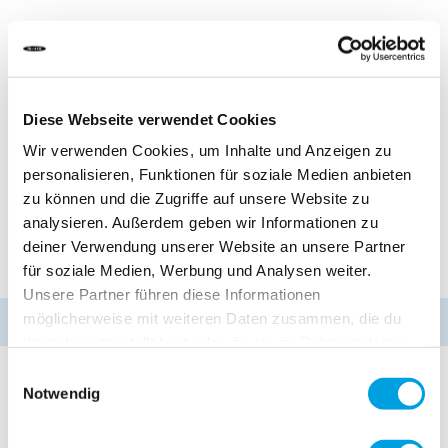
DÉLAI DE LIVRAISON:
Commandez aujourd'hui avant 13h00.
Votre produit sera expédié le jour ouvrable même.
Diese Webseite verwendet Cookies
32,00 CHF
Wir verwenden Cookies, um Inhalte und Anzeigen zu
TVA incluse, Hors frais de port
personalisieren, Funktionen für soziale Medien anbieten
zu können und die Zugriffe auf unsere Website zu
analysieren. Außerdem geben wir Informationen zu
Ajouter au panier
deiner Verwendung unserer Website an unsere Partner
für soziale Medien, Werbung und Analysen weiter.
Unsere Partner führen diese Informationen
möglicherweise mit weiteren Daten zusammen, die du
Dépêchez-vous!
Seulement
2 articles
disponibles
ihnen bereitgestellt hast oder die sie im Rahmen deiner
Nutzung der Dienste gesammelt haben.
Einwilligungsauswahl
Ajouter au comparateur
Notwendig
Ajouter à la liste d'achats