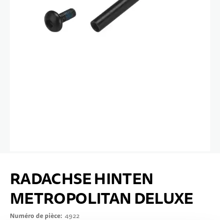
10 ANS+
SPORTS & LOISIRS
ADOLESCENTS
Passer au début de la Galerie d’images
RADACHSE HINTEN
METROPOLITAN DELUXE
Numéro de pièce
4922