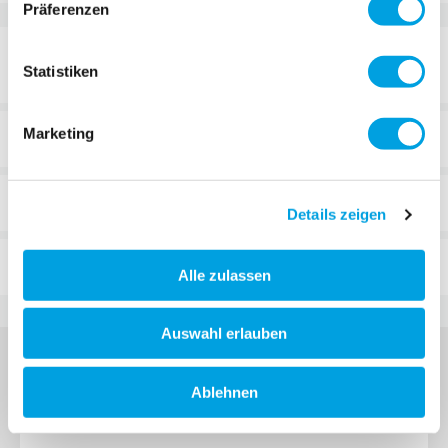
Präferenzen
DÉTAILS
Statistiken
Marketing
DÉTAILS TECHNIQUES
REVUES
Details zeigen
FAQ
Alle zulassen
Auswahl erlauben
Ablehnen
S'INSCRIRE À LA MICRO NEWSLETTER