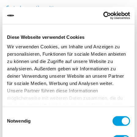
Écrire la première critique
DÉLAI DE LIVRAISON:
Commandez aujourd'hui avant 13h00.
Diese Webseite verwendet Cookies
Votre produit sera expédié le jour ouvrable même.
Wir verwenden Cookies, um Inhalte und Anzeigen zu
personalisieren, Funktionen für soziale Medien anbieten
2,00 CHF
zu können und die Zugriffe auf unsere Website zu
analysieren. Außerdem geben wir Informationen zu
TVA incluse, Hors frais de port
deiner Verwendung unserer Website an unsere Partner
für soziale Medien, Werbung und Analysen weiter.
Unsere Partner führen diese Informationen
Ajouter au panier
möglicherweise mit weiteren Daten zusammen, die du
ihnen bereitgestellt hast oder die sie im Rahmen deiner
Nutzung der Dienste gesammelt haben.
Ajouter au comparateur
Einwilligungsauswahl
Notwendig
Ajouter à la liste d'achats