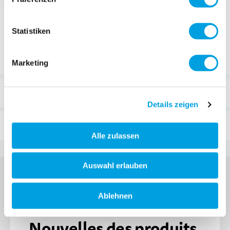
DÉTAILS
Statistiken
MX
Ces poignées intègrent le modèle suivant: "
Trixx
".
Marketing
REVUES
Details zeigen
FAQ
Alle zulassen
Auswahl erlauben
Ablehnen
S'INSCRIRE À LA MICRO NEWSLETTER
Nouvelles des produits,