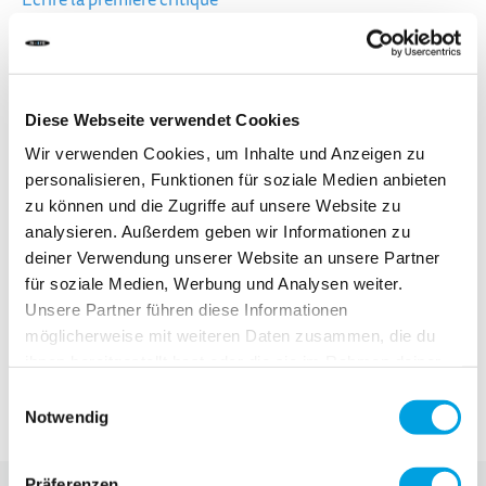
Écrire la première critique
DÉLAI DE LIVRAISON:
Commandez aujourd'hui avant 13h00.
Votre produit sera expédié le jour ouvrable même.
Diese Webseite verwendet Cookies
Wir verwenden Cookies, um Inhalte und Anzeigen zu
25,00 CHF
personalisieren, Funktionen für soziale Medien anbieten
zu können und die Zugriffe auf unsere Website zu
TVA incluse, Hors frais de port
analysieren. Außerdem geben wir Informationen zu
deiner Verwendung unserer Website an unsere Partner
für soziale Medien, Werbung und Analysen weiter.
Ajouter au panier
Unsere Partner führen diese Informationen
möglicherweise mit weiteren Daten zusammen, die du
ihnen bereitgestellt hast oder die sie im Rahmen deiner
Ajouter au comparateur
Nutzung der Dienste gesammelt haben.
Einwilligungsauswahl
Ajouter à la liste d'achats
Notwendig
Präferenzen