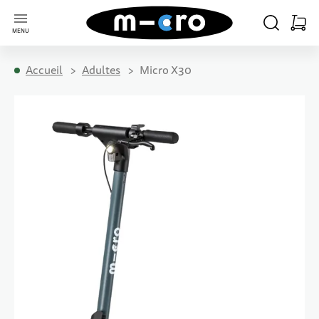
Aller à la page d'accueil
CHERCHER
PANIE
MENU
Minica
Accueil
Adultes
Micro X30
Passer à la fin de la galerie d’images