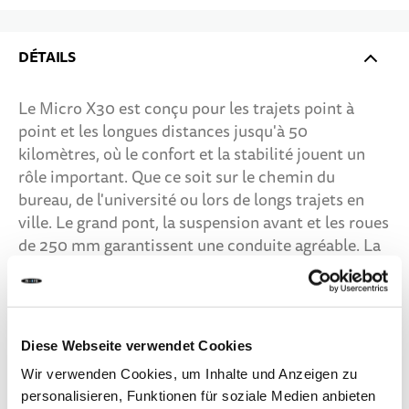
Notifiez-moi
DÉTAILS
Le Micro X30 est conçu pour les trajets point à
point et les longues distances jusqu'à 50
kilomètres, où le confort et la stabilité jouent un
rôle important. Que ce soit sur le chemin du
bureau, de l'université ou lors de longs trajets en
ville. Le grand pont, la suspension avant et les roues
de 250 mm garantissent une conduite agréable. La
position de conduite surélevée assure une meilleure
visibilité sur la route, tant pour toi que pour les
autres usagers. Les deux dispositifs de freinage
indépendants et les feux avant et arrière
Diese Webseite verwendet Cookies
homologués offrent une sécurité supplémentaire,
Wir verwenden Cookies, um Inhalte und Anzeigen zu
même lors d'excursions nocturnes. L'écran intégré
personalisieren, Funktionen für soziale Medien anbieten
au guidon affiche à tout moment des informations