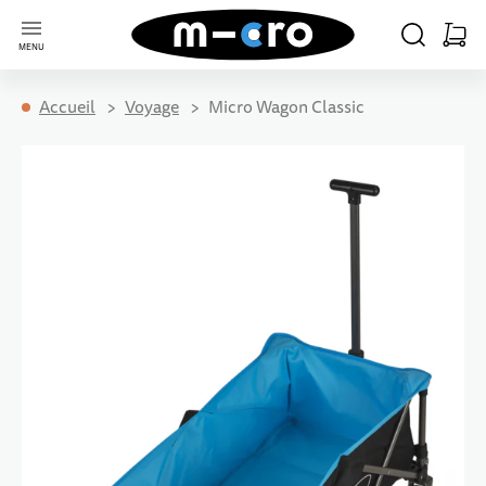
Aller à la page d'accueil
CHERCHER
PANIE
MENU
Minica
Accueil
Voyage
Micro Wagon Classic
Passer à la fin de la galerie d’images