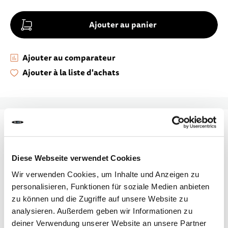
Ajouter au panier
Ajouter au comparateur
Ajouter à la liste d'achats
DÉTAILS
Que ce soit pour de grosses courses ou une sortie
Diese Webseite verwendet Cookies
en famille, le Micro Wagon Classic est parfaitement
Wir verwenden Cookies, um Inhalte und Anzeigen zu
équipé pour toutes les situations. Fini le transport
personalisieren, Funktionen für soziale Medien anbieten
pénible de sacs lourds et de sacs à dos. Son poids
zu können und die Zugriffe auf unsere Website zu
léger et sa poignée réglable en hauteur facilitent la
analysieren. Außerdem geben wir Informationen zu
conduite, tandis que les roues avant pivotant à 360
deiner Verwendung unserer Website an unsere Partner