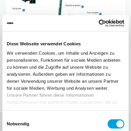
10 ANS+
SPORTS & LOISIRS
ADOLESCENTS
Diese Webseite verwendet Cookies
Wir verwenden Cookies, um Inhalte und Anzeigen zu
personalisieren, Funktionen für soziale Medien anbieten
zu können und die Zugriffe auf unsere Website zu
analysieren. Außerdem geben wir Informationen zu
deiner Verwendung unserer Website an unsere Partner
Alle Micro Sprite Ersatzteile
für soziale Medien, Werbung und Analysen weiter.
Unsere Partner führen diese Informationen
möglicherweise mit weiteren Daten zusammen, die du
ihnen bereitgestellt hast oder die sie im Rahmen deiner
Nutzung der Dienste gesammelt haben.
Einwilligungsauswahl
Notwendig