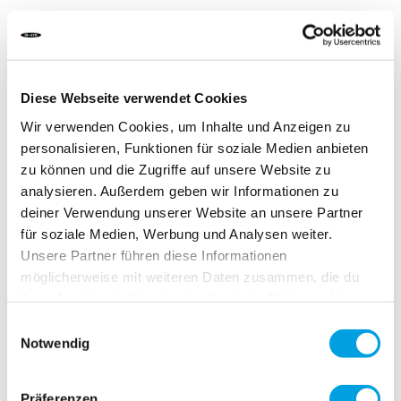
Écrire la première critique
DÉLAI DE LIVRAISON:
Commandez aujourd'hui avant 13h00.
Diese Webseite verwendet Cookies
Votre produit sera expédié le jour ouvrable même.
Wir verwenden Cookies, um Inhalte und Anzeigen zu
personalisieren, Funktionen für soziale Medien anbieten
12,00 CHF
zu können und die Zugriffe auf unsere Website zu
analysieren. Außerdem geben wir Informationen zu
TVA incluse, Hors frais de port
deiner Verwendung unserer Website an unsere Partner
für soziale Medien, Werbung und Analysen weiter.
Unsere Partner führen diese Informationen
Ajouter au panier
möglicherweise mit weiteren Daten zusammen, die du
ihnen bereitgestellt hast oder die sie im Rahmen deiner
Nutzung der Dienste gesammelt haben.
Einwilligungsauswahl
Ajouter au comparateur
Notwendig
Ajouter à la liste d'achats
Präferenzen