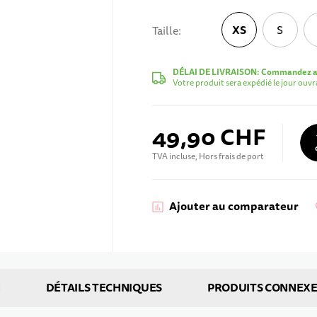
XS
S
Taille
XS
DÉLAI DE LIVRAISON:
Commandez au
Votre produit sera expédié le jour ouv
49,90 CHF
TVA incluse, Hors frais de port
Ajouter au comparateur
N
DÉTAILS TECHNIQUES
PRODUITS CONNEXE