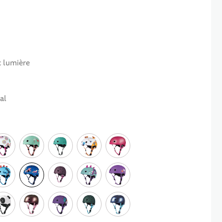
c lumière
al