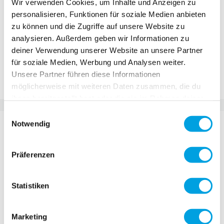
Wir verwenden Cookies, um Inhalte und Anzeigen zu
personalisieren, Funktionen für soziale Medien anbieten
Ajouter au panier
zu können und die Zugriffe auf unsere Website zu
analysieren. Außerdem geben wir Informationen zu
deiner Verwendung unserer Website an unsere Partner
Ajouter au comparateur
für soziale Medien, Werbung und Analysen weiter.
Ajouter à la liste d'achats
Unsere Partner führen diese Informationen
möglicherweise mit weiteren Daten zusammen, die du
ihnen bereitgestellt hast oder die sie im Rahmen deiner
Nutzung der Dienste gesammelt haben.
Einwilligungsauswahl
DÉTAILS
Notwendig
Le Micro Champion est le patin polyvalent par
Präferenzen
excellence. Il peut être facilement transformé d'une
configuration plate à une configuration rocker. Les
Statistiken
roues sont conçues pour offrir plus de contrôle lors
des slaloms. Grâce à son collier à double densité, il
offre un soutien maximal tout en conservant son
Marketing