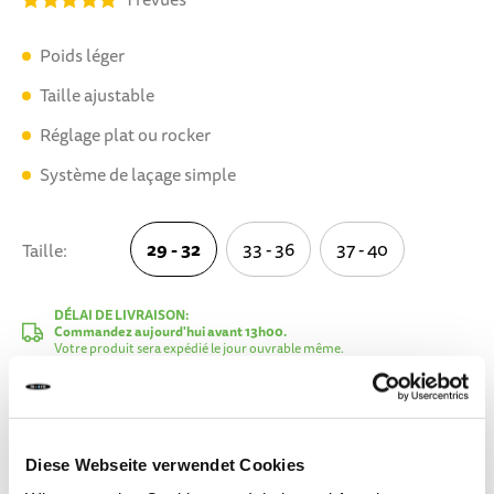
Poids léger
Taille ajustable
Réglage plat ou rocker
Système de laçage simple
29 - 32
33 - 36
37 - 40
Taille
29 - 32
DÉLAI DE LIVRAISON:
Commandez aujourd'hui avant 13h00.
Votre produit sera expédié le jour ouvrable même.
149,90 CHF
TVA incluse, Hors frais de port
Diese Webseite verwendet Cookies