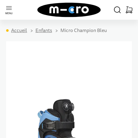
Aller à la page d'accueil
CHERCHER
PANIE
MENU
Minica
Accueil
Enfants
Micro Champion Bleu
Passer à la fin de la galerie d’images