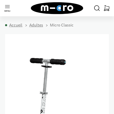
Aller à la page d'accueil
CHERCHER
PANIE
MENU
Minica
Accueil
Adultes
Micro Classic
Passer à la fin de la galerie d’images