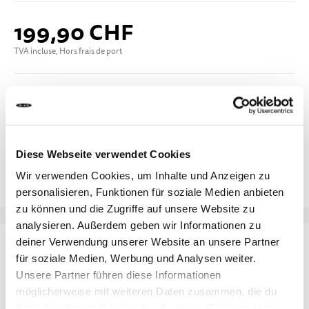
199,90 CHF
TVA incluse, Hors frais de port
Ajouter au panier
Ajouter au comparateur
Diese Webseite verwendet Cookies
Ajouter à la liste d'achats
Wir verwenden Cookies, um Inhalte und Anzeigen zu
personalisieren, Funktionen für soziale Medien anbieten
zu können und die Zugriffe auf unsere Website zu
analysieren. Außerdem geben wir Informationen zu
DÉTAILS
deiner Verwendung unserer Website an unsere Partner
für soziale Medien, Werbung und Analysen weiter.
Unsere Partner führen diese Informationen
Micro Classic
Élégance et confort réunis : la
est la
möglicherweise mit weiteren Daten zusammen, die du
trottinette idéale pour les adultes qui recherchent
ihnen bereitgestellt hast oder die sie im Rahmen deiner