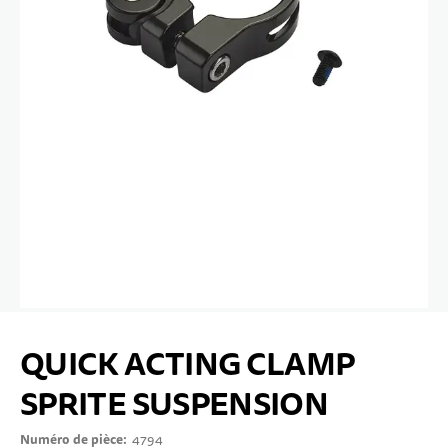
10 ANS+
SPORTS & LOISIRS
ADOLESCENTS
Passer au début de la Galerie d’images
QUICK ACTING CLAMP
SPRITE SUSPENSION
Numéro de pièce
4794