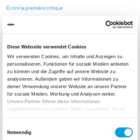
Écrire la première critique
Lenkklammer mit Schnellspanner passend für das
Modell Micro Sprite Suspension
DÉLAI DE LIVRAISON:
Diese Webseite verwendet Cookies
Commandez aujourd'hui avant 13h00.
Votre produit sera expédié le jour ouvrable même.
Wir verwenden Cookies, um Inhalte und Anzeigen zu
personalisieren, Funktionen für soziale Medien anbieten
zu können und die Zugriffe auf unsere Website zu
10,00 CHF
analysieren. Außerdem geben wir Informationen zu
deiner Verwendung unserer Website an unsere Partner
TVA incluse, Hors frais de port
für soziale Medien, Werbung und Analysen weiter.
Unsere Partner führen diese Informationen
möglicherweise mit weiteren Daten zusammen, die du
Ajouter au panier
ihnen bereitgestellt hast oder die sie im Rahmen deiner
Nutzung der Dienste gesammelt haben.
Einwilligungsauswahl
Notwendig
Ajouter au comparateur