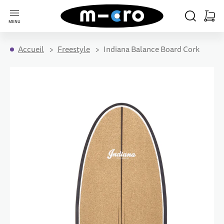
Aller à la page d'accueil
CHERCHER
PANIE
MENU
Minica
Accueil
Freestyle
Indiana Balance Board Cork
Passer à la fin de la galerie d’images