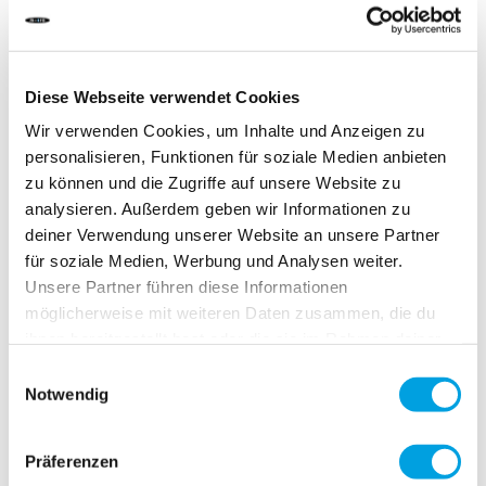
Écrire la première critique
Diese Webseite verwendet Cookies
DÉLAI DE LIVRAISON:
Commandez aujourd'hui avant 13h00.
Wir verwenden Cookies, um Inhalte und Anzeigen zu
Votre produit sera expédié le jour ouvrable même.
personalisieren, Funktionen für soziale Medien anbieten
zu können und die Zugriffe auf unsere Website zu
1,00 CHF
analysieren. Außerdem geben wir Informationen zu
deiner Verwendung unserer Website an unsere Partner
TVA incluse, Hors frais de port
für soziale Medien, Werbung und Analysen weiter.
Unsere Partner führen diese Informationen
möglicherweise mit weiteren Daten zusammen, die du
Ajouter au panier
ihnen bereitgestellt hast oder die sie im Rahmen deiner
Nutzung der Dienste gesammelt haben.
Einwilligungsauswahl
Notwendig
Ajouter au comparateur
Ajouter à la liste d'achats
Präferenzen