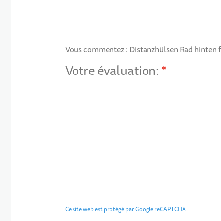
Vous commentez :
Distanzhülsen Rad hinten 
Votre évaluation:
1 star
2 stars
3 stars
4 stars
5 stars
Ce site web est protégé par Google reCAPTCHA