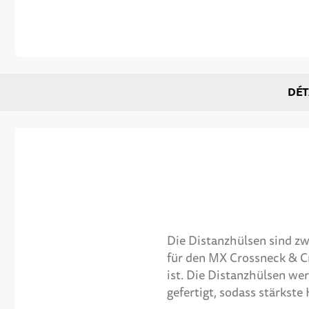
Passer au début de la Galerie d’images
DÉT
Die Distanzhülsen sind z
für den MX Crossneck & Cr
ist. Die Distanzhülsen wer
gefertigt, sodass stärkste