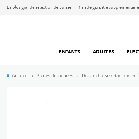
La plus grande sélection de Suisse
1 an de garantie supplémentaire
ENFANTS
ADULTES
ELEC
Accueil
Pièces détachées
Distanzhülsen Rad hinten 
Passer à la fin de la galerie d’images