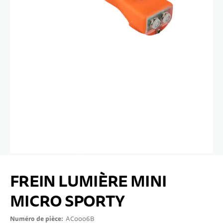
10 ANS+
SPORTS & LOISIRS
ADOLESCENTS
Passer au début de la Galerie d’images
FREIN LUMIÈRE MINI
MICRO SPORTY
Numéro de pièce
AC0006B