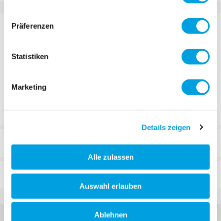
DÉTAILS
Präferenzen
Mini Micro Sporty.
Frein de rechange pour la
Statistiken
Marketing
Details zeigen
REVUES
Alle zulassen
FAQ
Auswahl erlauben
Ablehnen