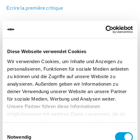
Écrire la première critique
DÉLAI DE LIVRAISON:
Commandez aujourd'hui avant 13h00.
Votre produit sera expédié le jour ouvrable même.
Diese Webseite verwendet Cookies
14,90 CHF
Wir verwenden Cookies, um Inhalte und Anzeigen zu
personalisieren, Funktionen für soziale Medien anbieten
TVA incluse, Hors frais de port
zu können und die Zugriffe auf unsere Website zu
analysieren. Außerdem geben wir Informationen zu
deiner Verwendung unserer Website an unsere Partner
Ajouter au panier
für soziale Medien, Werbung und Analysen weiter.
Unsere Partner führen diese Informationen
möglicherweise mit weiteren Daten zusammen, die du
Ajouter au comparateur
ihnen bereitgestellt hast oder die sie im Rahmen deiner
Ajouter à la liste d'achats
Nutzung der Dienste gesammelt haben.
Einwilligungsauswahl
Notwendig