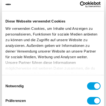
Écrire la première critique
Diese Webseite verwendet Cookies
DÉLAI DE LIVRAISON:
Commandez aujourd'hui avant 13h00.
Wir verwenden Cookies, um Inhalte und Anzeigen zu
Votre produit sera expédié le jour ouvrable même.
personalisieren, Funktionen für soziale Medien anbieten
zu können und die Zugriffe auf unsere Website zu
2,90 CHF
analysieren. Außerdem geben wir Informationen zu
deiner Verwendung unserer Website an unsere Partner
TVA incluse, Hors frais de port
für soziale Medien, Werbung und Analysen weiter.
Unsere Partner führen diese Informationen
möglicherweise mit weiteren Daten zusammen, die du
Ajouter au panier
ihnen bereitgestellt hast oder die sie im Rahmen deiner
Nutzung der Dienste gesammelt haben.
Einwilligungsauswahl
Notwendig
Ajouter au comparateur
Ajouter à la liste d'achats
Präferenzen