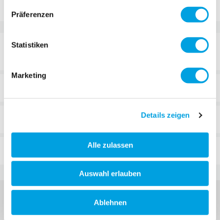
Präferenzen
Statistiken
DÉTAILS
Marketing
DÉTAILS TECHNIQUES
Details zeigen
REVUES
Alle zulassen
FAQ
Auswahl erlauben
Ablehnen