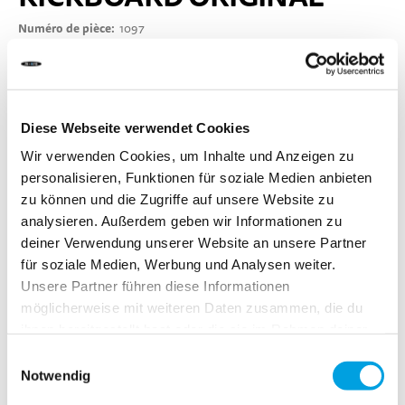
Numéro de pièce
1097
Écrire la première critique
DÉLAI DE LIVRAISON:
Diese Webseite verwendet Cookies
Commandez aujourd'hui avant 13h00.
Votre produit sera expédié le jour ouvrable même.
Wir verwenden Cookies, um Inhalte und Anzeigen zu
personalisieren, Funktionen für soziale Medien anbieten
zu können und die Zugriffe auf unsere Website zu
5,90 CHF
analysieren. Außerdem geben wir Informationen zu
TVA incluse, Hors frais de port
deiner Verwendung unserer Website an unsere Partner
für soziale Medien, Werbung und Analysen weiter.
Unsere Partner führen diese Informationen
möglicherweise mit weiteren Daten zusammen, die du
Ajouter au panier
ihnen bereitgestellt hast oder die sie im Rahmen deiner
Nutzung der Dienste gesammelt haben.
Einwilligungsauswahl
Ajouter au comparateur
Notwendig
Ajouter à la liste d'achats