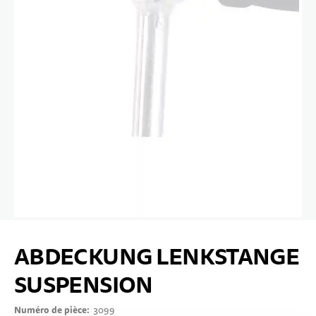
10 ANS+
SPORTS & LOISIRS
ADOLESCENTS
Passer au début de la Galerie d’images
ABDECKUNG LENKSTANGE
SUSPENSION
Numéro de pièce
3099