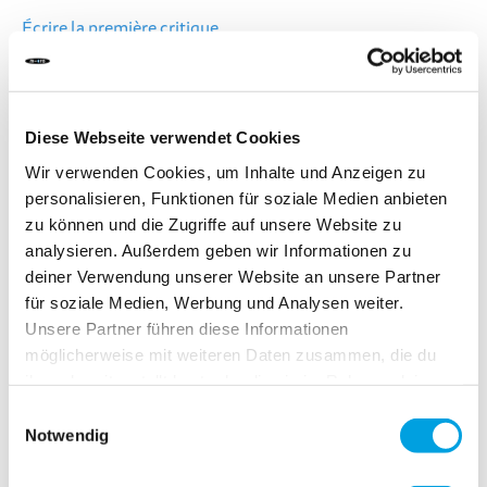
Écrire la première critique
DÉLAI DE LIVRAISON:
Commandez aujourd'hui avant 13h00.
Votre produit sera expédié le jour ouvrable même.
Diese Webseite verwendet Cookies
Wir verwenden Cookies, um Inhalte und Anzeigen zu
personalisieren, Funktionen für soziale Medien anbieten
7,60 CHF
zu können und die Zugriffe auf unsere Website zu
TVA incluse, Hors frais de port
analysieren. Außerdem geben wir Informationen zu
deiner Verwendung unserer Website an unsere Partner
für soziale Medien, Werbung und Analysen weiter.
Unsere Partner führen diese Informationen
Ajouter au panier
möglicherweise mit weiteren Daten zusammen, die du
ihnen bereitgestellt hast oder die sie im Rahmen deiner
Ajouter au comparateur
Nutzung der Dienste gesammelt haben.
Einwilligungsauswahl
Ajouter à la liste d'achats
Notwendig