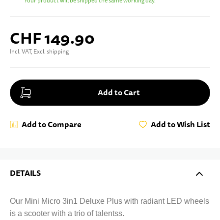
Your product will be shipped the same working day.
CHF 149.90
Incl. VAT, Excl. shipping
Add to Cart
Add to Compare
Add to Wish List
DETAILS
Our Mini Micro 3in1 Deluxe Plus with radiant LED wheels
is a scooter with a trio of talentss.