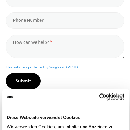
10 YEARS+
SPORTS & LEISURE
Phone Number
TEENS
How can we help?
This website is protected by Google reCAPTCHA
Submit
Contact details
Diese Webseite verwendet Cookies
Micro Mobility Systems AG
Bahnhofstrasse 10
Wir verwenden Cookies, um Inhalte und Anzeigen zu