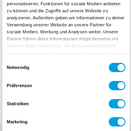
8700 Küsnacht
personalisieren, Funktionen für soziale Medien anbieten
Switzerland
zu können und die Zugriffe auf unsere Website zu
Tel
+41 (0) 44 910 11 22
analysieren. Außerdem geben wir Informationen zu deiner
Fax
+41 (0) 44 910 66 29
Verwendung unserer Website an unsere Partner für
soziale Medien, Werbung und Analysen weiter. Unsere
Micro Flagship Store
Partner führen diese Informationen möglicherweise mit
Poststrasse 37
weiteren Daten zusammen, die du ihnen bereitgestellt
8700 Küsnacht
hast oder die sie im Rahmen deiner Nutzung der Dienste
gesammelt haben.
Tel
+41 (0) 44 913 15 40
Einwilligungsauswahl
Notwendig
Micro Workshop
Poststrasse 37
Präferenzen
8700 Küsnacht
Tel
+41 (0) 44 913 18 42
Statistiken
Marketing