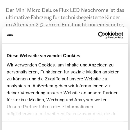
Der Mini Micro Deluxe Flux LED Neochrome ist das
ultimative Fahrzeug für technikbegeisterte Kinder
im Alter von 2-5 Jahren. Er ist nicht nur ein Scooter,
sondern auch ein Style-Statement und ein
Entwicklungswerkzeug in einem.
Mit seiner futuristischen Neochrome T-Bar und
Diese Webseite verwendet Cookies
dem transparenten Deckdesign zieht dieser Scooter
mühelos alle Blicke auf sich, egal wo er fährt. Aber
Wir verwenden Cookies, um Inhalte und Anzeigen zu
personalisieren, Funktionen für soziale Medien anbieten
es geht nicht nur um Ästhetik; die LED-Räder
zu können und die Zugriffe auf unsere Website zu
verbessern nicht nur die Sichtbarkeit, sondern
analysieren. Außerdem geben wir Informationen zu
verleihen dem Fahrzeug einen Touch von Coolness.
deiner Verwendung unserer Website an unsere Partner
Das Besondere an diesem Scooter ist der
für soziale Medien, Werbung und Analysen weiter.
patentierte Lean-to-Steer-Mechanismus, der nicht
Unsere Partner führen diese Informationen
nur für Spaß sorgt, sondern auch das
möglicherweise mit weiteren Daten zusammen, die du
Gleichgewicht fördert und die motorischen
ihnen bereitgestellt hast oder die sie im Rahmen deiner
Fähigkeiten schult - eine gewinnbringende
Nutzung der Dienste gesammelt haben.
Einwilligungsauswahl