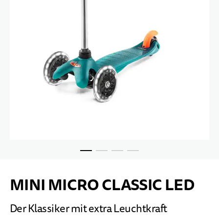
10 JAHRE+
SPORT & FREIZEIT
TEENS
Zum Anfang der Bildgalerie springen
MINI MICRO CLASSIC LED
Der Klassiker mit extra Leuchtkraft