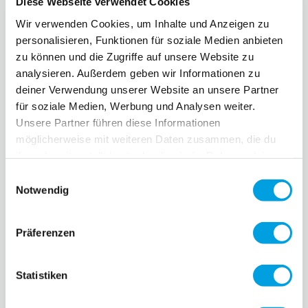
Diese Webseite verwendet Cookies
Wir verwenden Cookies, um Inhalte und Anzeigen zu
personalisieren, Funktionen für soziale Medien anbieten
zu können und die Zugriffe auf unsere Website zu
analysieren. Außerdem geben wir Informationen zu
Micro Speed
Micro Suburb
deiner Verwendung unserer Website an unsere Partner
für soziale Medien, Werbung und Analysen weiter.
Reloaded
CHF 169.90
CHF 219.90
Unsere Partner führen diese Informationen
möglicherweise mit weiteren Daten zusammen, die du
5
Bewertungen
1
Bewertungen
ihnen bereitgestellt hast oder die sie im Rahmen deiner
Nutzung der Dienste gesammelt haben.
Einwilligungsauswahl
Notwendig
Präferenzen
Statistiken