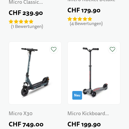
Micro Classic
CHF 179.90
NanoGrid Tire
CHF 239.90
4
Bewertungen
1
Bewertungen
Neu
Micro X30
Micro Kickboard
Deluxe LED Porsche
CHF 749.00
CHF 199.90