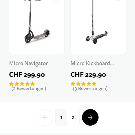
Micro Navigator
Micro Kickboard
Original 2.0
CHF 299.90
CHF 229.90
2
Bewertungen
3
Bewertungen
1
2
SIE LESEN GERADE DIE SEITE