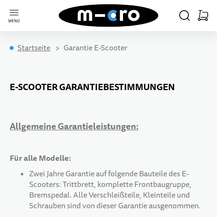
Zur Startseite
SUCHE
WARE
MENÜ
Minica
Startseite
Garantie E-Scooter
KIDS
ERWACHSENE
ELECTRIC
FREESTYLE
REISEN
SKATES
ACCESSOIRES
ERSATZTEILE
E-SCOOTER GARANTIEBESTIMMUNGEN
ALLE ARTIKEL
ALLE ARTIKEL
ALLE ARTIKEL
ALLE ARTIKEL
ALLE ARTIKEL
ALLE ARTIKEL
ALLE ARTIKEL
ALLE ARTIKEL
12 MONATE+
STADT & PENDELN
ERWACHSENE
BEGINNER
FÜR KIDS
BEGINNER
FÜR KIDS
KIDS
Allgemeine Garantieleistungen:
18 MONATE+
LANGE DISTANZEN
INDIANA
FÜR ERWACHSENE
ADVANCED
FÜR ERWACHSENE
ADULTS
Für alle Modelle:
Zwei Jahre Garantie auf folgende Bauteile des E-
2 JAHRE+
SHOPPING & AUSFLÜGE
PRO
FREESTYLE
Scooters: Trittbrett, komplette Frontbaugruppe,
Bremspedal. Alle Verschleißteile, Kleinteile und
Schrauben sind von dieser Garantie ausgenommen.
5 JAHRE+
NATURWEGE