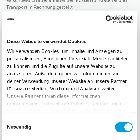
einschließlich aller anfallenden Kosten für Material und
Transport in Rechnung gestellt
Ausschlüsse von der Garantie
Diese Webseite verwendet Cookies
Folgende Schäden fallen nicht unter die Garantie:
Wir verwenden Cookies, um Inhalte und Anzeigen zu
Schäden aufgrund des nicht durchgeführten
personalisieren, Funktionen für soziale Medien anbieten
Aufladens der Batterie bei Notwendigkeit.
zu können und die Zugriffe auf unsere Website zu
analysieren. Außerdem geben wir Informationen zu
Durch Abstellung, Aufladung oder Verwendung
deiner Verwendung unserer Website an unsere Partner
außerhalb des angegebenen Temperaturbereichs
verursachte Schäden.
für soziale Medien, Werbung und Analysen weiter.
Unsere Partner führen diese Informationen
Nicht bestimmungsgemäße Verwendung,
möglicherweise mit weiteren Daten zusammen, die du
unsachgemäße Anwendung oder fahrlässiges
ihnen bereitgestellt hast oder die sie im Rahmen deiner
Fahrverhalten (z. B. Springen mit dem E-Scooter).
Nutzung der Dienste gesammelt haben.
Einwilligungsauswahl
Unsachgemäße Änderungen bzw. Eingriffe durch
Notwendig
Dritte (z. B. Öffnen des Trittbretts).
Unsachgemäße Ladevorgänge (z. B. durch Aufladen