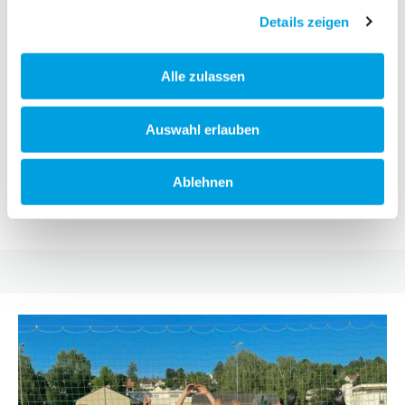
Details zeigen
Alle zulassen
Wir sind eine Familie.
Auswahl erlauben
Unser Family Spirit ist die Basis und gibt uns
Standfestigkeit. Wir treffen Entscheidungen, die langfristig
für das Wohl des Unternehmens stehen und nicht nur auf
Ablehnen
Gewinnmaximierung ausgerichtet sind.