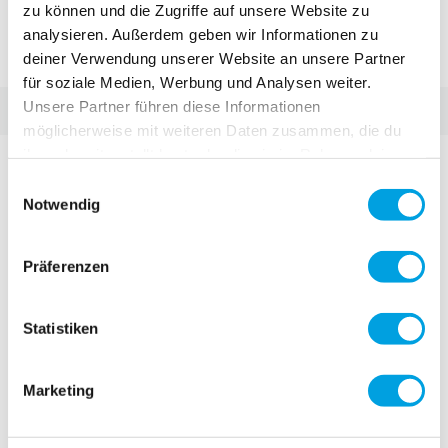
zu können und die Zugriffe auf unsere Website zu
fokussieren uns auf bahnbrechende Innovationen. Dabei
gehen wir Wege, die vorher noch keiner gewagt hat.
analysieren. Außerdem geben wir Informationen zu
deiner Verwendung unserer Website an unsere Partner
für soziale Medien, Werbung und Analysen weiter.
Unsere Partner führen diese Informationen
möglicherweise mit weiteren Daten zusammen, die du
ihnen bereitgestellt hast oder die sie im Rahmen deiner
Nutzung der Dienste gesammelt haben.
Einwilligungsauswahl
Notwendig
Präferenzen
Statistiken
Marketing