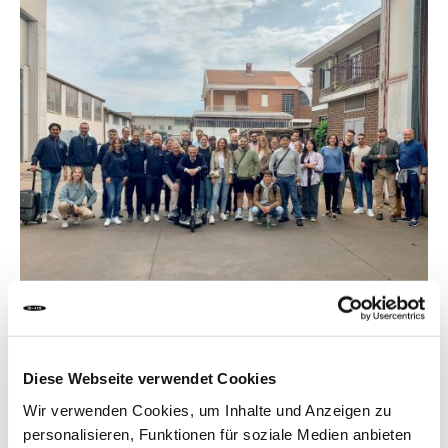
Wir sind Pioniere.
Diese Webseite verwendet Cookies
Wir verwenden Cookies, um Inhalte und Anzeigen zu
Wenn es um das Thema Mobilität der Zukunft geht, kommt
personalisieren, Funktionen für soziale Medien anbieten
keiner an uns vorbei. Wir kopieren nicht, sondern