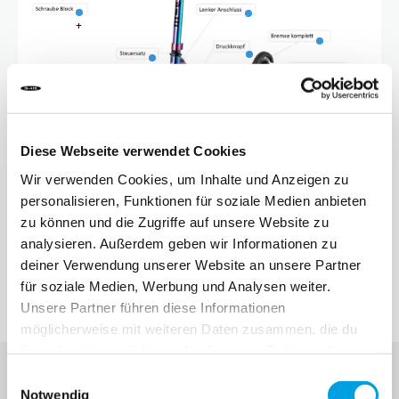
+
10 JAHRE+
SPORT & FREIZEIT
TEENS
Diese Webseite verwendet Cookies
Wir verwenden Cookies, um Inhalte und Anzeigen zu
personalisieren, Funktionen für soziale Medien anbieten
zu können und die Zugriffe auf unsere Website zu
analysieren. Außerdem geben wir Informationen zu
Alle Micro Sprite Ersatzteile
deiner Verwendung unserer Website an unsere Partner
für soziale Medien, Werbung und Analysen weiter.
Unsere Partner führen diese Informationen
möglicherweise mit weiteren Daten zusammen, die du
ihnen bereitgestellt hast oder die sie im Rahmen deiner
Nutzung der Dienste gesammelt haben.
Einwilligungsauswahl
Notwendig