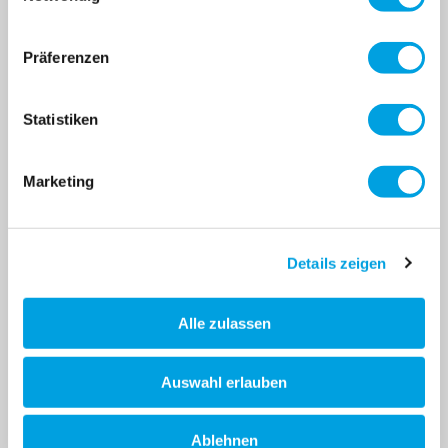
MELDE DICH FÜR DEN MICRO NEWSLETTER
Präferenzen
AN
Produktneuheiten,
Statistiken
Aktionen, Events und
vieles mehr!
Marketing
Details zeigen
Abonnier
E-Mail Adresse
Alle zulassen
Diese Website ist durch das Google reCAPTCHA geschützt
Auswahl erlauben
Ablehnen