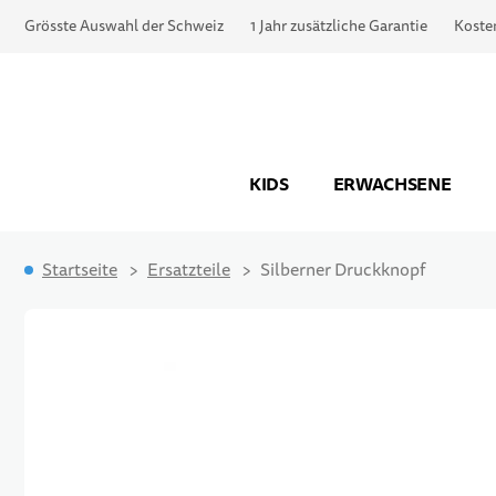
Grösste Auswahl der Schweiz
1 Jahr zusätzliche Garantie
Koste
KIDS
ERWACHSENE
Startseite
Ersatzteile
Silberner Druckknopf
Zum Ende der Bildgalerie springen