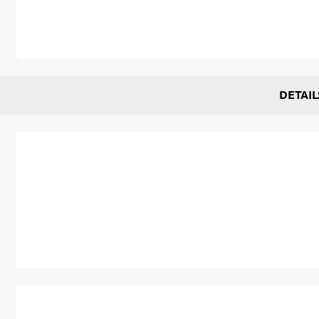
Zum Anfang der Bildgalerie springen
DETAIL