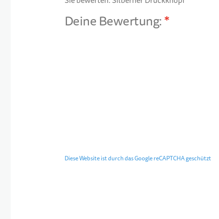
Sie bewerten:
Silberner Druckknopf
Deine Bewertung:
1 star
2 stars
3 stars
4 stars
5 stars
Diese Website ist durch das Google reCAPTCHA geschützt