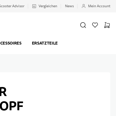
Scooter Advisor
Vergleichen
News
Mein Account
SUCHE
WUNSCHZETTEL
WAREN
Minicar
CESSOIRES
ERSATZTEILE
R
OPF