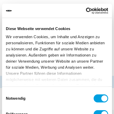
DELIVERY TIME:
Order before 1pm today.
Your product will be shipped the same working day.
Diese Webseite verwendet Cookies
CHF 8.40
Wir verwenden Cookies, um Inhalte und Anzeigen zu
Incl. VAT, Excl. shipping
personalisieren, Funktionen für soziale Medien anbieten
zu können und die Zugriffe auf unsere Website zu
analysieren. Außerdem geben wir Informationen zu
deiner Verwendung unserer Website an unsere Partner
Add to Cart
für soziale Medien, Werbung und Analysen weiter.
Unsere Partner führen diese Informationen
möglicherweise mit weiteren Daten zusammen, die du
Hurry up!
Only
1 product
available!
ihnen bereitgestellt hast oder die sie im Rahmen deiner
Nutzung der Dienste gesammelt haben.
Einwilligungsauswahl
Add to Compare
Add to Wish List
Notwendig