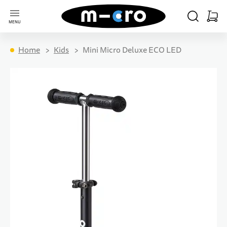
Go to Home Page
SEARCH
CART
MENU
Minica
Home
Kids
Mini Micro Deluxe ECO LED
Skip to the end of the images gallery