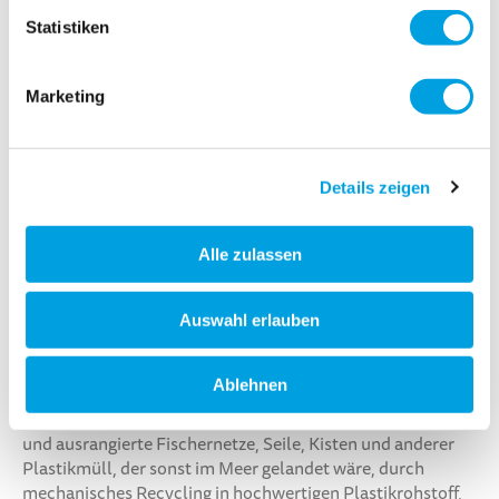
Statistiken
Marketing
Details zeigen
Alle zulassen
Wir sind uns unserer Verantwortung bewusst und möchten
Auswahl erlauben
mit umweltverantwortlichen Initiativen den Weg zu einer
innovativen Produktentwicklung ebnen.
Ablehnen
Unsere nachhaltigen Micro Kids Scooter werden aus
recyceltem Plastik gefertigt. Hierzu werden gebrauchte
und ausrangierte Fischernetze, Seile, Kisten und anderer
Plastikmüll, der sonst im Meer gelandet wäre, durch
mechanisches Recycling in hochwertigen Plastikrohstoff,