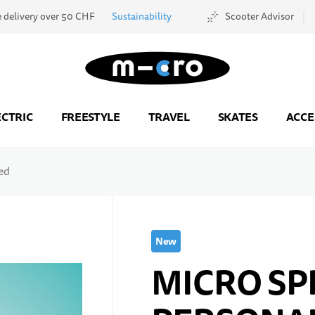
e delivery over 50 CHF
Sustainability
Scooter Advisor
Go to Home Page
ECTRIC
FREESTYLE
TRAVEL
SKATES
ACCE
ed
New
MICRO SP