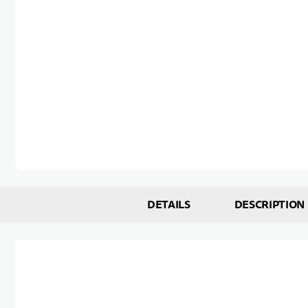
Skip to the beginning of the images gallery
DETAILS
DESCRIPTION