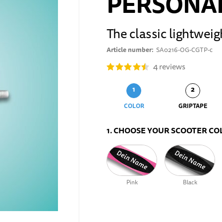
PERSONA
The classic lightwei
Article number
SA0216-OG-CGTP-c
4
reviews
COLOR
GRIPTAPE
1. CHOOSE YOUR SCOOTER CO
Pink
Black