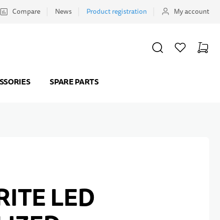
Compare
News
Product registration
My account
SEARCH
WISHLIST
CART
Minicar
SSORIES
SPARE PARTS
RITE LED