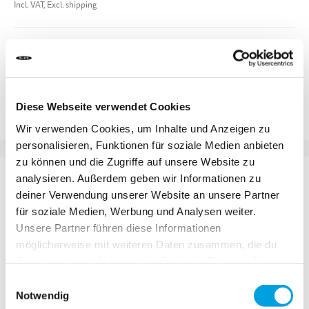
Incl. VAT, Excl. shipping
Add to Cart
Add to Compare
Add to Wish List
Diese Webseite verwendet Cookies
Wir verwenden Cookies, um Inhalte und Anzeigen zu
personalisieren, Funktionen für soziale Medien anbieten
zu können und die Zugriffe auf unsere Website zu
DETAILS
analysieren. Außerdem geben wir Informationen zu
deiner Verwendung unserer Website an unsere Partner
für soziale Medien, Werbung und Analysen weiter.
Unobtrusive, but still an eye-catcher, the Micro Speed is
Unsere Partner führen diese Informationen
equipped with shock-absorbing wheels – a very special
möglicherweise mit weiteren Daten zusammen, die du
extra feature.
ihnen bereitgestellt hast oder die sie im Rahmen deiner
Nutzung der Dienste gesammelt haben.
The ball bearings are embedded in silicone, achieving a
Einwilligungsauswahl
mild shock-absorbing effect and, consequently,
Notwendig