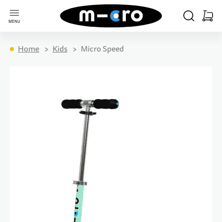
Go to Home Page
SEARCH
CART
MENU
Minica
Home
Kids
Micro Speed
Skip to the end of the images gallery