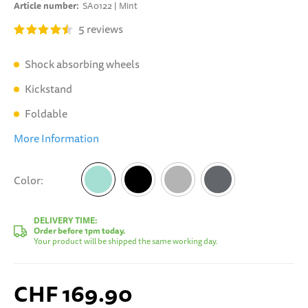
Article number
SA0122 | Mint
5
reviews
Shock absorbing wheels
Kickstand
Foldable
More Information
Color
Mint
DELIVERY TIME:
Order before 1pm today.
Your product will be shipped the same working day.
CHF 169.90