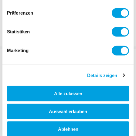
contributing to a smooth ride, even on rough surfaces.
The unique look of the Micro Speed is rounded off by its
Präferenzen
cool design.
This aluminium scooter is your perfect companion on the
Statistiken
way to school or when enjoying some leisure time.
Marketing
DESCRIPTION
Details zeigen
Alle zulassen
Auswahl erlauben
Ablehnen