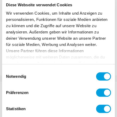
Diese Webseite verwendet Cookies
CHF 49.90
Wir verwenden Cookies, um Inhalte und Anzeigen zu
personalisieren, Funktionen für soziale Medien anbieten
Incl. VAT, Excl. shipping
zu können und die Zugriffe auf unsere Website zu
analysieren. Außerdem geben wir Informationen zu
deiner Verwendung unserer Website an unsere Partner
für soziale Medien, Werbung und Analysen weiter.
Add to Cart
Unsere Partner führen diese Informationen
möglicherweise mit weiteren Daten zusammen, die du
Add to Compare
Add to Wish List
ihnen bereitgestellt hast oder die sie im Rahmen deiner
Nutzung der Dienste gesammelt haben.
Einwilligungsauswahl
Notwendig
DETAILS
Präferenzen
Maximum protection and stylish design: the Micro
Statistiken
Helmet Neon impresses with a lightweight PC shell
and a round fit for a perfect fit. Thanks to 12