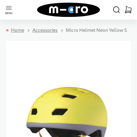
Go to Home Page
SEARCH
CART
MENU
Minica
Home
Accessories
Micro Helmet Neon Yellow S
Skip to the end of the images gallery