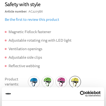
Safety with style
Article number
AC2275BX
Be the first to review this product
Magnetic Fidlock fastener
Adjustable rotating ring with LED light
Ventilation openings
Adjustable side clips
Reflective webbing
Product
variants
DELIVERY TIME:
Order before 1pm today.
Your product will be shipped the same working day.