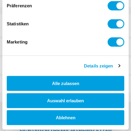
Präferenzen
DETAILS
Statistiken
Marketing
TECHNICAL DETAILS
REVIEWS
Details zeigen
FAQ
Alle zulassen
Auswahl erlauben
Ablehnen
SIGN UP FOR THE MICRO NEWSLETTER