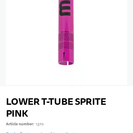
10 YEARS+
SPORTS & LEISURE
TEENS
Skip to the beginning of the images gallery
LOWER T-TUBE SPRITE
PINK
Article number
1370