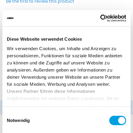
Be the first to review this product
DELIVERY TIME:
Order before 1pm today.
Your product will be shipped the same working day.
Diese Webseite verwendet Cookies
CHF 20.00
Wir verwenden Cookies, um Inhalte und Anzeigen zu
personalisieren, Funktionen für soziale Medien anbieten
Incl. VAT, Excl. shipping
zu können und die Zugriffe auf unsere Website zu
analysieren. Außerdem geben wir Informationen zu
deiner Verwendung unserer Website an unsere Partner
für soziale Medien, Werbung und Analysen weiter.
Add to Cart
Unsere Partner führen diese Informationen
möglicherweise mit weiteren Daten zusammen, die du
ihnen bereitgestellt hast oder die sie im Rahmen deiner
Hurry up!
Only
4 products
available!
Nutzung der Dienste gesammelt haben.
Einwilligungsauswahl
Notwendig
Add to Compare
Add to Wish List