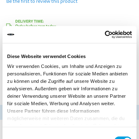
Be the first to review this product
DELIVERY TIME:
Order before 1pm today.
Your product will be shipped the same working day.
CHF 11.90
Diese Webseite verwendet Cookies
Incl. VAT, Excl. shipping
Wir verwenden Cookies, um Inhalte und Anzeigen zu
personalisieren, Funktionen für soziale Medien anbieten
zu können und die Zugriffe auf unsere Website zu
Add to Cart
analysieren. Außerdem geben wir Informationen zu
deiner Verwendung unserer Website an unsere Partner
für soziale Medien, Werbung und Analysen weiter.
Unsere Partner führen diese Informationen
Hurry up!
Only
1 product
available!
möglicherweise mit weiteren Daten zusammen, die du
ihnen bereitgestellt hast oder die sie im Rahmen deiner
Add to Compare
Add to Wish List
Nutzung der Dienste gesammelt haben.
Einwilligungsauswahl