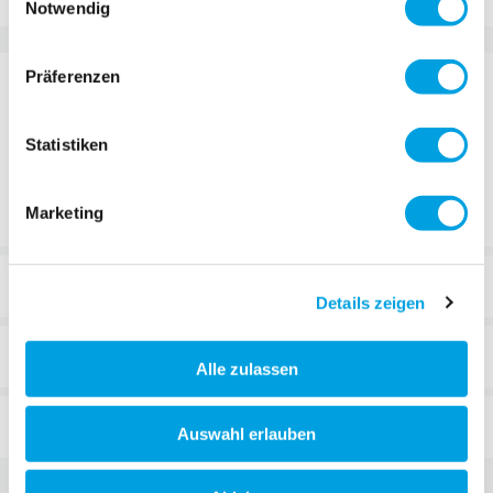
Notwendig
Präferenzen
DETAILS
Handgriffe für den Micro Ramp.
Statistiken
Marketing
REVIEWS
Details zeigen
SUITABLE PRODUCTS
Alle zulassen
FAQ
Auswahl erlauben