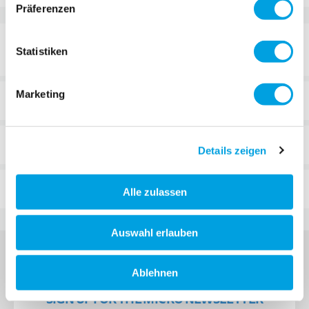
Präferenzen
DETAILS
Statistiken
Marketing
TECHNICAL DETAILS
REVIEWS
Details zeigen
FAQ
Alle zulassen
Auswahl erlauben
Ablehnen
SIGN UP FOR THE MICRO NEWSLETTER