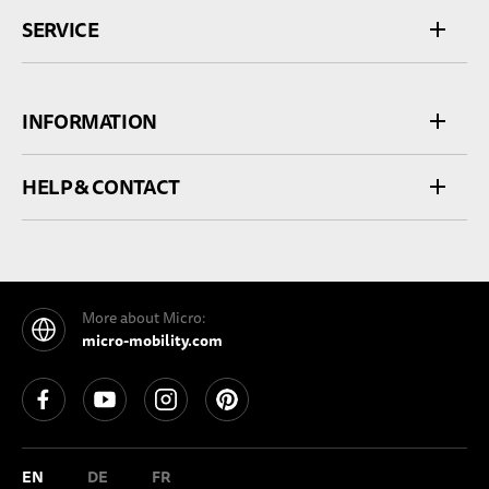
SERVICE
INFORMATION
HELP & CONTACT
More about Micro:
micro-mobility.com
See our Facebook
See our YouTube channel
See our Instagram
See our Pinterest
EN
DE
FR