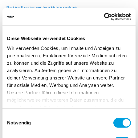
Be the first to review this product
Replacement Handles for the Micro Suspension
Diese Webseite verwendet Cookies
DELIVERY TIME:
Order before 1pm today.
Wir verwenden Cookies, um Inhalte und Anzeigen zu
Your product will be shipped the same working day.
personalisieren, Funktionen für soziale Medien anbieten
zu können und die Zugriffe auf unsere Website zu
CHF 8.00
analysieren. Außerdem geben wir Informationen zu
deiner Verwendung unserer Website an unsere Partner
Incl. VAT, Excl. shipping
für soziale Medien, Werbung und Analysen weiter.
Unsere Partner führen diese Informationen
möglicherweise mit weiteren Daten zusammen, die du
Add to Cart
ihnen bereitgestellt hast oder die sie im Rahmen deiner
Nutzung der Dienste gesammelt haben.
Einwilligungsauswahl
Notwendig
Add to Compare
Add to Wish List