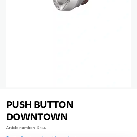
10 YEARS+
SPORTS & LEISURE
TEENS
Skip to the beginning of the images gallery
PUSH BUTTON
DOWNTOWN
Article number
6724