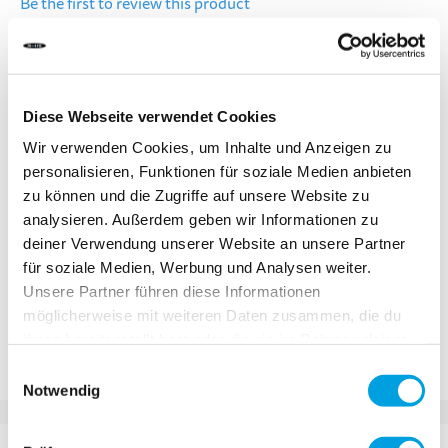
Be the first to review this product
DELIVERY TIME:
Order before 1pm today.
Your product will be shipped the same working day.
Diese Webseite verwendet Cookies
Wir verwenden Cookies, um Inhalte und Anzeigen zu
CHF 5.90
personalisieren, Funktionen für soziale Medien anbieten
zu können und die Zugriffe auf unsere Website zu
Incl. VAT, Excl. shipping
analysieren. Außerdem geben wir Informationen zu
deiner Verwendung unserer Website an unsere Partner
für soziale Medien, Werbung und Analysen weiter.
Add to Cart
Unsere Partner führen diese Informationen
möglicherweise mit weiteren Daten zusammen, die du
ihnen bereitgestellt hast oder die sie im Rahmen deiner
Add to Compare
Add to Wish List
Nutzung der Dienste gesammelt haben.
Einwilligungsauswahl
Notwendig