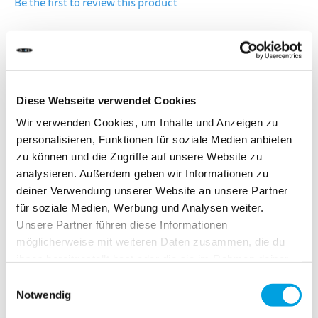
Be the first to review this product
Brake for Micro Speed Deluxe
Color
Mint
Diese Webseite verwendet Cookies
Wir verwenden Cookies, um Inhalte und Anzeigen zu
DELIVERY TIME:
personalisieren, Funktionen für soziale Medien anbieten
Order before 1pm today.
Your product will be shipped the same working day.
zu können und die Zugriffe auf unsere Website zu
analysieren. Außerdem geben wir Informationen zu
deiner Verwendung unserer Website an unsere Partner
CHF 19.90
für soziale Medien, Werbung und Analysen weiter.
Unsere Partner führen diese Informationen
Incl. VAT, Excl. shipping
möglicherweise mit weiteren Daten zusammen, die du
ihnen bereitgestellt hast oder die sie im Rahmen deiner
Nutzung der Dienste gesammelt haben.
Einwilligungsauswahl
Add to Cart
Notwendig