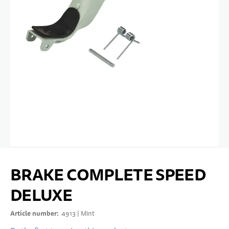
10 YEARS+
SPORTS & LEISURE
TEENS
Skip to the beginning of the images gallery
BRAKE COMPLETE SPEED
DELUXE
Article number
4913 | Mint