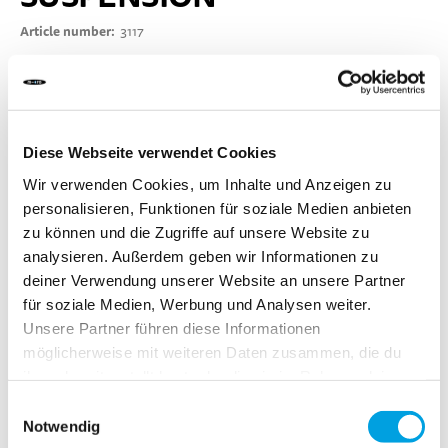
Article number
3117
Be the first to review this product
DELIVERY TIME:
Order before 1pm today.
Diese Webseite verwendet Cookies
Your product will be shipped the same working day.
Wir verwenden Cookies, um Inhalte und Anzeigen zu
personalisieren, Funktionen für soziale Medien anbieten
CHF 30.00
zu können und die Zugriffe auf unsere Website zu
analysieren. Außerdem geben wir Informationen zu
Incl. VAT, Excl. shipping
deiner Verwendung unserer Website an unsere Partner
für soziale Medien, Werbung und Analysen weiter.
Unsere Partner führen diese Informationen
Add to Cart
möglicherweise mit weiteren Daten zusammen, die du
ihnen bereitgestellt hast oder die sie im Rahmen deiner
Nutzung der Dienste gesammelt haben.
Einwilligungsauswahl
Add to Compare
Add to Wish List
Notwendig