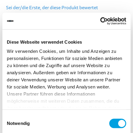
Sei der/die Erste, der diese Produkt bewertet
LIEFERZEIT:
Bestelle heute bis 13.00 Uhr.
Dein Produkt wird am gleichen Werktag verschickt.
Diese Webseite verwendet Cookies
Wir verwenden Cookies, um Inhalte und Anzeigen zu
CHF 5.90
personalisieren, Funktionen für soziale Medien anbieten
zu können und die Zugriffe auf unsere Website zu
Inkl. MwSt.
analysieren. Außerdem geben wir Informationen zu
deiner Verwendung unserer Website an unsere Partner
für soziale Medien, Werbung und Analysen weiter.
In den Warenkorb
Unsere Partner führen diese Informationen
möglicherweise mit weiteren Daten zusammen, die du
ihnen bereitgestellt hast oder die sie im Rahmen deiner
Zur Vergleichsliste hinzufügen
Nutzung der Dienste gesammelt haben.
Einwilligungsauswahl
Zur Wunschliste hinzufügen
Notwendig