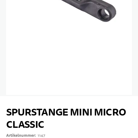
10 JAHRE+
SPORT & FREIZEIT
TEENS
Zum Anfang der Bildgalerie springen
SPURSTANGE MINI MICRO
CLASSIC
Artikelnummer
1147