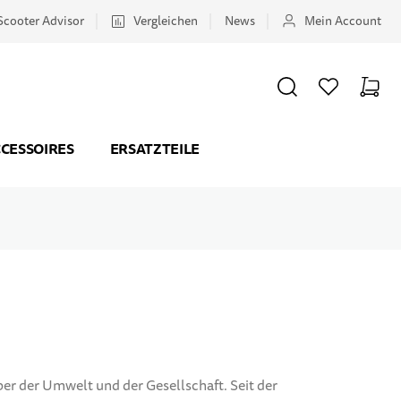
Scooter Advisor
Vergleichen
News
Mein Account
SUCHE
WUNSCHZETTEL
WAREN
Minicar
CESSOIRES
ERSATZTEILE
 der Umwelt und der Gesellschaft. Seit der