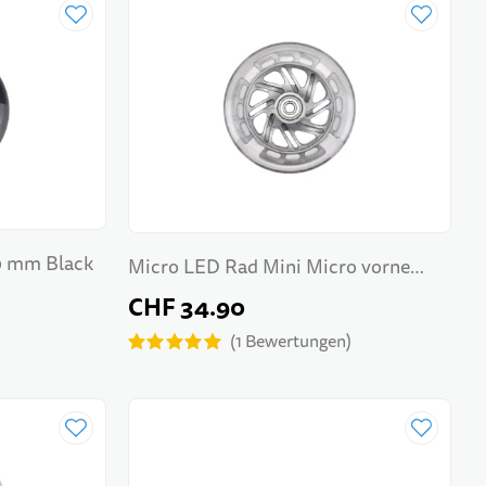
0 mm Black
Micro LED Rad Mini Micro vorne
120mm
CHF 34.90
1
Bewertungen