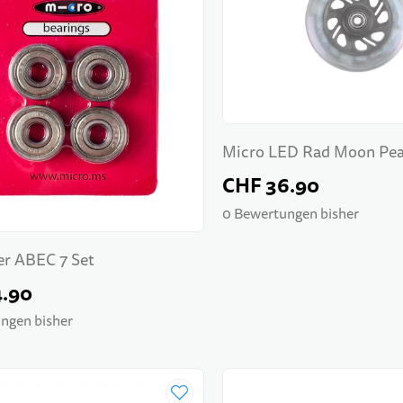
Micro LED Rad Moon Pea
Micro
CHF 36.90
0 Bewertungen bisher
er ABEC 7 Set
4.90
ngen bisher